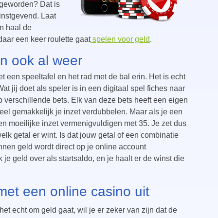
 geworden? Dat is
winstgevend. Laat
En haal de
daar een keer roulette gaat
spelen voor geld
.
en ook al weer
 een speeltafel en het rad met de bal erin. Het is echt
at jij doet als speler is in een digitaal spel fiches naar
op verschillende bets. Elk van deze bets heeft een eigen
eel gemakkelijk je inzet verdubbelen. Maar als je een
n moeilijke inzet vermenigvuldigen met 35. Je zet dus
welk getal er wint. Is dat jouw getal of een combinatie
nnen geld wordt direct op je online account
je geld over als startsaldo, en je haalt er de winst die
met een online casino uit
et echt om geld gaat, wil je er zeker van zijn dat de