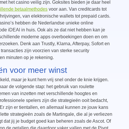
 met het casino veilig zijn. Goksites bieden je daar heel
hillende betaalmethodes
voor aan. Van creditcards tot
rijvingen, van elektronische wallets tot prepaid cards.
casino’s hebben de Nederlandse unieke online
de iDEAl in huis. Ook als ze dat niet hebben kan je
erschillende moderne apps overboekingen doen en om
zoeken. Denk aan Trustly, Klarna, Afterpay, Sofort en
transacties zijn voorzien van sterke security
en minuten op je rekening.
eën voor meer winst
keld, maar je kunt hem vrij snel onder de knie krijgen.
aar de volgende stap: het gebruik van roulette
stemen van inzetten met verschillende hoogtes en
fessionele spelers zijn die strategieën ooit bedacht,
r zijn er tientallen, en allemaal kunnen ze jouw kans
ette strategieën zoals de Martingale, die al je verliezen
 dat jij je budget goed kan beheren zoals de Ascot. Of
n op de getallen die daardoor vaker vallen met de Pivot.