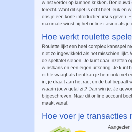
winst verder op kunnen krikken. Benieuwd
terecht. Want dit spel is echt heel leuk en 
ons je een korte introductiecursus geven. 
maximale winst bij het online casino als je 
Hoe werkt roulette spel
Roulette lijkt een heel complex kansspel met
niet zo ingewikkeld als het misschien lijkt. W
de speltafel slepen. Je kunt daar inzetten 
winstkans en een eigen uitkering. Je kunt h
echte waaghals bent kan je hem ook met ee
in, je draait aan het rad, en de bal bepaalt 
waarin jouw getal zit? Dan win je. Je gewo
bijgeschreven. Naar dit online account boek 
maakt vanaf.
Hoe voer je transacties 
Aangezien h