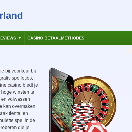
rland
REVIEWS
CASINO BETAALMETHODES
e bij voorkeur bij
ratis spelletjes,
ine casino biedt je
n hoge winsten te
e en volwassen
toe kan overmaken
ak tientallen
oulette spel in de
proberen die je